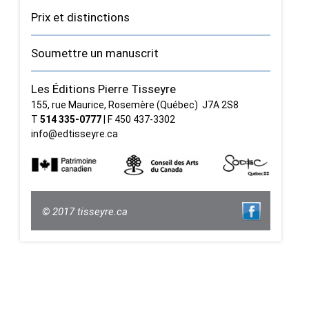
Prix et distinctions
Soumettre un manuscrit
Les Éditions Pierre Tisseyre
155, rue Maurice, Rosemère (Québec) J7A 2S8
T
514 335‑0777
| F 450 437‑3302
info@edtisseyre.ca
© 2017 tisseyre.ca