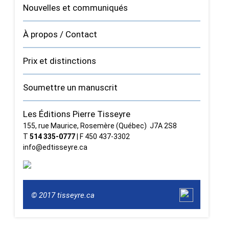
Nouvelles et communiqués
À propos / Contact
Prix et distinctions
Soumettre un manuscrit
Les Éditions Pierre Tisseyre
155, rue Maurice, Rosemère (Québec) J7A 2S8
T
514 335‑0777
| F 450 437‑3302
info@edtisseyre.ca
© 2017 tisseyre.ca