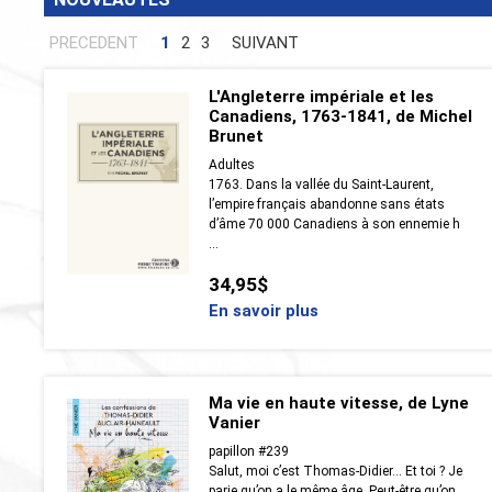
PRECEDENT
1
2
3
SUIVANT
L'Angleterre impériale et les
Canadiens, 1763-1841, de Michel
Brunet
Adultes
1763. Dans la vallée du Saint-Laurent,
l’empire français abandonne sans états
d’âme 70 000 Canadiens à son ennemie h
...
34,95$
En savoir plus
Ma vie en haute vitesse, de Lyne
Vanier
papillon #239
Salut, moi c’est Thomas-Didier… Et toi ? Je
parie qu’on a le même âge. Peut-être qu’on