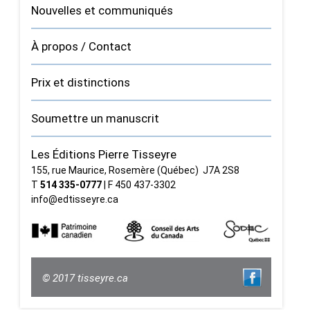
Nouvelles et communiqués
À propos / Contact
Prix et distinctions
Soumettre un manuscrit
Les Éditions Pierre Tisseyre
155, rue Maurice, Rosemère (Québec) J7A 2S8
T
514 335‑0777
| F 450 437‑3302
info@edtisseyre.ca
© 2017 tisseyre.ca