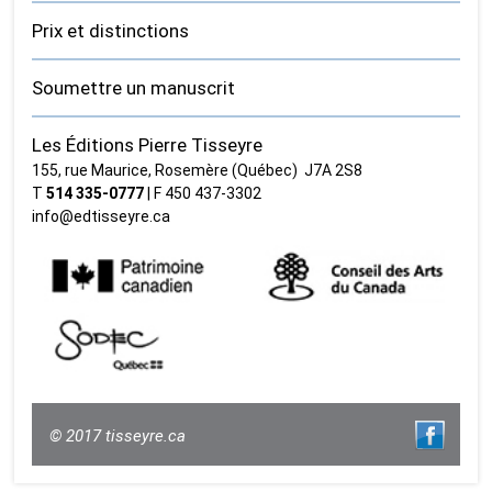
Prix et distinctions
Soumettre un manuscrit
Les Éditions Pierre Tisseyre
155, rue Maurice, Rosemère (Québec) J7A 2S8
T
514 335‑0777
| F 450 437‑3302
info@edtisseyre.ca
© 2017 tisseyre.ca