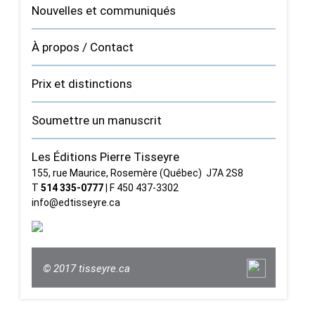
Nouvelles et communiqués
À propos / Contact
Prix et distinctions
Soumettre un manuscrit
Les Éditions Pierre Tisseyre
155, rue Maurice, Rosemère (Québec) J7A 2S8
T
514 335‑0777
| F 450 437‑3302
info@edtisseyre.ca
© 2017 tisseyre.ca