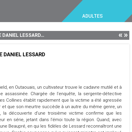
ADULTES
«
»
 DANIEL LESSARD...
DE DANIEL LESSARD
ield, en Outaouais, un cultivateur trouve le cadavre mutilé et à
 assassinée. Chargée de l’enquête, la sergente-détective
s Collines établit rapidement que la victime a été agressée
r et que son meurtre succède à un autre du même genre, un
, la découverte d’une troisième victime confirme que les
eur en série, jetant dans l’émoi toute la région. Quand, avec
e-Lune Beaupré, en qui les fidèles de Lessard reconnaîtront une