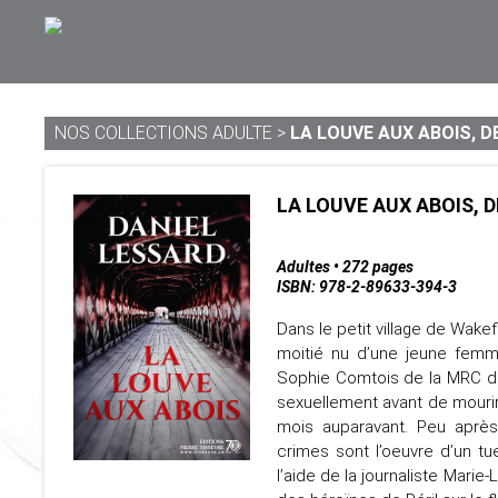
NOS COLLECTIONS ADULTE
>
LA LOUVE AUX ABOIS, DE
LA LOUVE AUX ABOIS, 
Adultes • 272 pages
ISBN: 978-2-89633-394-3
Dans le petit village de Wakef
moitié nu d’une jeune femme
Sophie Comtois de la MRC de
sexuellement avant de mouri
mois auparavant. Peu après
crimes sont l’oeuvre d’un tu
l’aide de la journaliste Mari