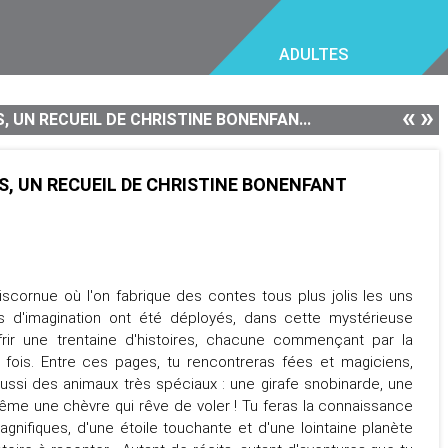
ADULTES
«
»
, UN RECUEIL DE CHRISTINE BONENFAN...
S, UN RECUEIL DE CHRISTINE BONENFANT
scornue où l'on fabrique des contes tous plus jolis les uns
rs d'imagination ont été déployés, dans cette mystérieuse
frir une trentaine d'histoires, chacune commençant par la
e fois. Entre ces pages, tu rencontreras fées et magiciens,
ussi des animaux très spéciaux : une girafe snobinarde, une
ême une chèvre qui rêve de voler ! Tu feras la connaissance
agnifiques, d'une étoile touchante et d'une lointaine planète