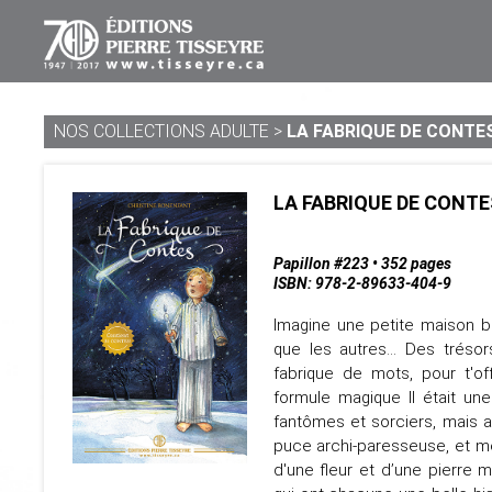
NOS COLLECTIONS ADULTE
>
LA FABRIQUE DE CONTES
LA FABRIQUE DE CONTE
Papillon #223 • 352 pages
ISBN: 978-2-89633-404-9
Imagine une petite maison bi
que les autres... Des tréso
fabrique de mots, pour t'of
formule magique Il était un
fantômes et sorciers, mais a
puce archi-paresseuse, et m
d'une fleur et d’une pierre m