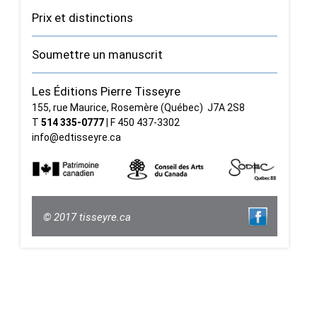
Prix et distinctions
Soumettre un manuscrit
Les Éditions Pierre Tisseyre
155, rue Maurice, Rosemère (Québec) J7A 2S8
T
514 335‑0777
| F 450 437‑3302
info@edtisseyre.ca
© 2017 tisseyre.ca