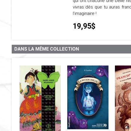
qui ont chacune une belle his
vivras dès que tu auras fran
l'imaginaire !
19,95$
DANS LA MÊME COLLECTION