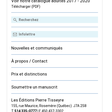
Voir notre catalogue adultes 2017 - 2020
Télécharger (PDF)
Nouvelles et communiqués
À propos / Contact
Prix et distinctions
Soumettre un manuscrit
Les Éditions Pierre Tisseyre
155, rue Maurice, Rosemère (Québec) J7A 2S8
T
514 335‑0777
| F 450 437‑3302