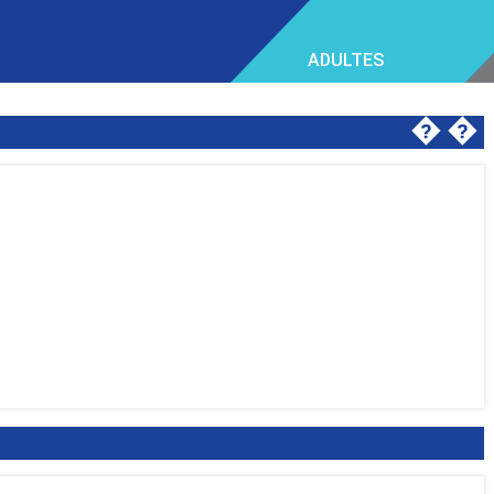
ADULTES
�
�