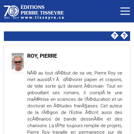
�
�
ROY, PIERRE
NÃ© au tout dÃ©but de sa vie, Pierre Roy se
met aussitÃ´t Ã dÃ©vorer papier et crayons,
de telle sorte qu'il devient Ã©crivain. Tout en
gribouillant ses romans, il complÃ¨te une
maÃ®trise en sciences de l'Ã©ducation et un
doctorat en Ã©tudes franÃ§aises. Cet auteur
de la rÃ©gion de l'Estrie Ã©crit aussi des
scÃ©narios de bande dessinÃ©e et des
chansons. La tÃªte toujours remplie de projets,
Pierre Roy travaille en permanence sur de