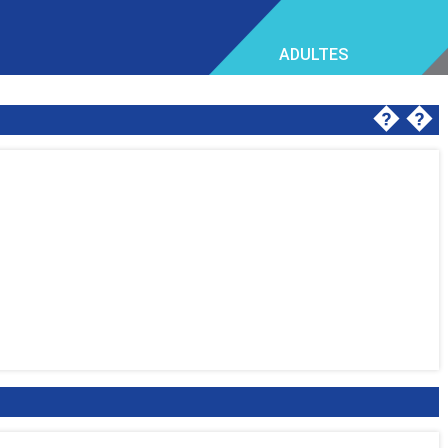
ADULTES
�
�