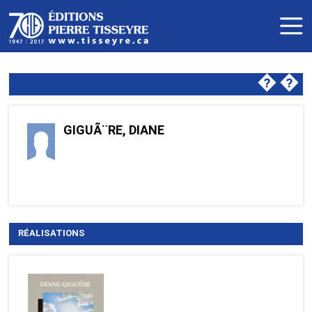
�
�
GIGUÃ¨RE, DIANE
RÉALISATIONS