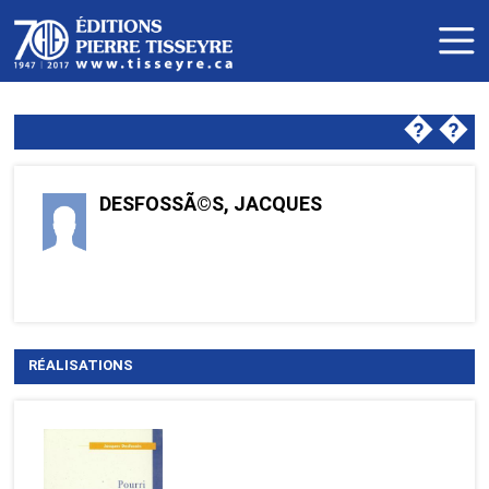
�
�
DESFOSSÃ©S, JACQUES
RÉALISATIONS