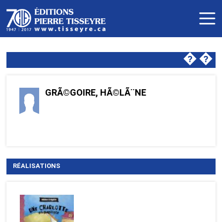
�
�
GRÃ©GOIRE, HÃ©LÃ¨NE
RÉALISATIONS