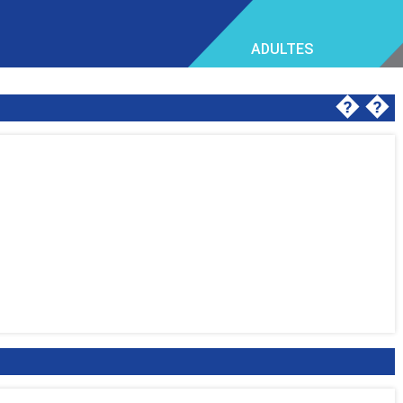
ADULTES
�
�