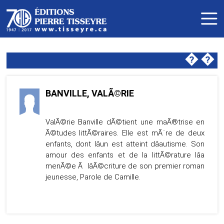
�
�
BANVILLE, VALÃ©RIE
ValÃ©rie Banville dÃ©tient une maÃ®trise en
Ã©tudes littÃ©raires. Elle est mÃ¨re de deux
enfants, dont lâun est atteint dâautisme. Son
amour des enfants et de la littÃ©rature lâa
menÃ©e Ã lâÃ©criture de son premier roman
jeunesse, Parole de Camille.