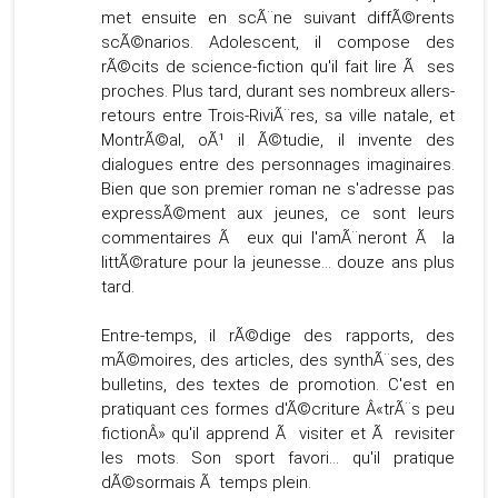
met ensuite en scÃ¨ne suivant diffÃ©rents
scÃ©narios. Adolescent, il compose des
rÃ©cits de science-fiction qu'il fait lire Ã ses
proches. Plus tard, durant ses nombreux allers-
retours entre Trois-RiviÃ¨res, sa ville natale, et
MontrÃ©al, oÃ¹ il Ã©tudie, il invente des
dialogues entre des personnages imaginaires.
Bien que son premier roman ne s'adresse pas
expressÃ©ment aux jeunes, ce sont leurs
commentaires Ã eux qui l'amÃ¨neront Ã la
littÃ©rature pour la jeunesse... douze ans plus
tard.
Entre-temps, il rÃ©dige des rapports, des
mÃ©moires, des articles, des synthÃ¨ses, des
bulletins, des textes de promotion. C'est en
pratiquant ces formes d'Ã©criture Â«trÃ¨s peu
fictionÂ» qu'il apprend Ã visiter et Ã revisiter
les mots. Son sport favori... qu'il pratique
dÃ©sormais Ã temps plein.