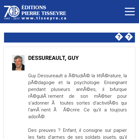
�
�
DESSUREAULT, GUY
Guy Dessureault a Ã©tudiÃ© la littÃ©rature, la
pÃ©dagogie et la psychologie. Enseignant
pendant plusieurs annÃ©es, il bifurque
rÃ©guliÃ¨rement de son mÃ©tier pour
s'adonner Ã toutes sortes d'activitÃ©s qui
l'amÃ¨nent Ã Ã©crire. Ce qu'il a toujours
adorÃ©.
Des preuves ? Enfant, il consigne sur papier
les faits d'armes de ses soldats jouets, qu'il