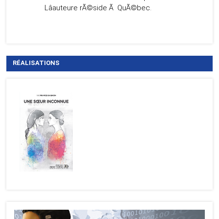
Lâauteure rÃ©side Ã QuÃ©bec.
RÉALISATIONS