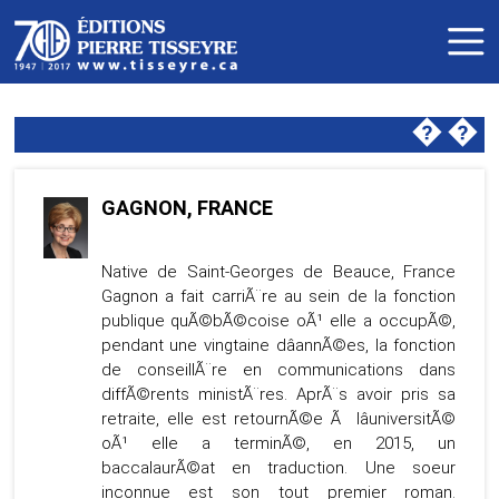
�
�
GAGNON, FRANCE
Native de Saint-Georges de Beauce, France
Gagnon a fait carriÃ¨re au sein de la fonction
publique quÃ©bÃ©coise oÃ¹ elle a occupÃ©,
pendant une vingtaine dâannÃ©es, la fonction
de conseillÃ¨re en communications dans
diffÃ©rents ministÃ¨res. AprÃ¨s avoir pris sa
retraite, elle est retournÃ©e Ã lâuniversitÃ©
oÃ¹ elle a terminÃ©, en 2015, un
baccalaurÃ©at en traduction. Une soeur
inconnue est son tout premier roman.