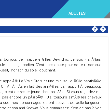
ADULTES
�
�
 bonjour. Je m'appelle Gilles Devindilis. Je suis FranÃ§ais,
ule du sang acadien. C'est sans doute pour cette raison que
ouest, l'horizon du soleil couchant.
lage appelÃ© La Vraie-Croix et une minuscule Ã®le baptisÃ©e
8. Oh lÃ lÃ ! Ãa en fait, des annÃ©es, par rapport Ã beaucoup
ut, c'est de rester jeune dans sa tÃªte. Si vous regardez ma
is pas encore un pÃ©pÃ© ! J'ai toujours aimÃ© les cheveux
la que mes personnages les ont souvent de belle longueur !
ierre et son ami Keewat. Vous connaissez, n'est-ce pas ? Non