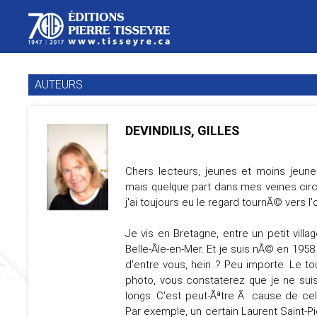
AUTEURS
DEVINDILIS, GILLES
Chers lecteurs, jeunes et moins jeunes,
mais quelque part dans mes veines circ
j'ai toujours eu le regard tournÃ© vers l'
Je vis en Bretagne, entre un petit vil
Belle-Ãle-en-Mer. Et je suis nÃ© en 195
d'entre vous, hein ? Peu importe. Le to
photo, vous constaterez que je ne su
longs. C'est peut-Ãªtre Ã cause de ce
Par exemple, un certain Laurent Saint-P