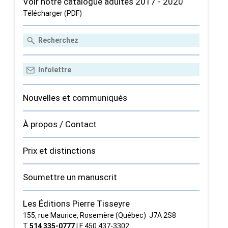
Voir notre catalogue adultes 2017 - 2020
Télécharger (PDF)
Nouvelles et communiqués
À propos / Contact
Prix et distinctions
Soumettre un manuscrit
Les Éditions Pierre Tisseyre
155, rue Maurice, Rosemère (Québec) J7A 2S8
T
514 335‑0777
| F 450 437‑3302