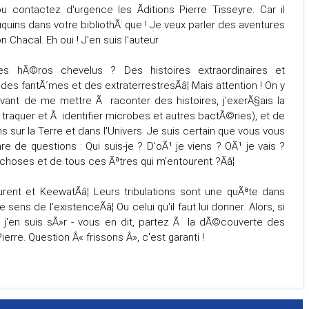
 ou contactez d'urgence les Ãditions Pierre Tisseyre. Car il
uins dans votre bibliothÃ¨que ! Je veux parler des aventures
 Chacal. Eh oui ! J'en suis l'auteur.
s hÃ©ros chevelus ? Des histoires extraordinaires et
des fantÃ´mes et des extraterrestresÃâ¦ Mais attention ! On y
vant de me mettre Ã raconter des histoires, j'exerÃ§ais la
traquer et Ã identifier microbes et autres bactÃ©ries), et de
 sur la Terre et dans l'Univers. Je suis certain que vous vous
 de questions : Qui suis-je ? D'oÃ¹ je viens ? OÃ¹ je vais ?
 choses et de tous ces Ãªtres qui m'entourent ?Ãâ¦
ent et KeewatÃâ¦ Leurs tribulations sont une quÃªte dans
ens de l'existenceÃâ¦ Ou celui qu'il faut lui donner. Alors, si
, j'en suis sÃ»r - vous en dit, partez Ã la dÃ©couverte des
rre. Question Â« frissons Â», c'est garanti !