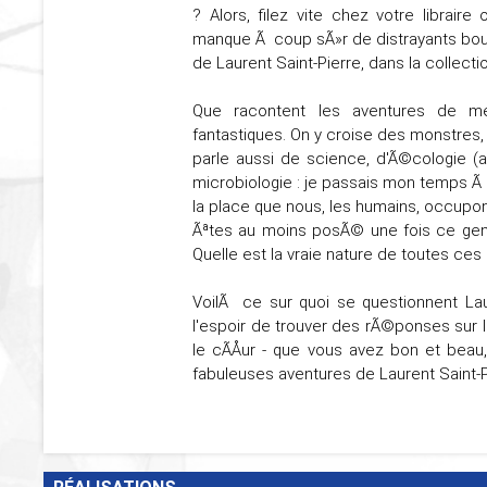
? Alors, filez vite chez votre libraire
manque Ã coup sÃ»r de distrayants bouq
de Laurent Saint-Pierre, dans la collection
Que racontent les aventures de me
fantastiques. On y croise des monstres, 
parle aussi de science, d'Ã©cologie (a
microbiologie : je passais mon temps Ã 
la place que nous, les humains, occupons
Ãªtes au moins posÃ© une fois ce genre
Quelle est la vraie nature de toutes ces
VoilÃ ce sur quoi se questionnent Laur
l'espoir de trouver des rÃ©ponses sur le s
le cÃÅur - que vous avez bon et beau
fabuleuses aventures de Laurent Saint-Pie