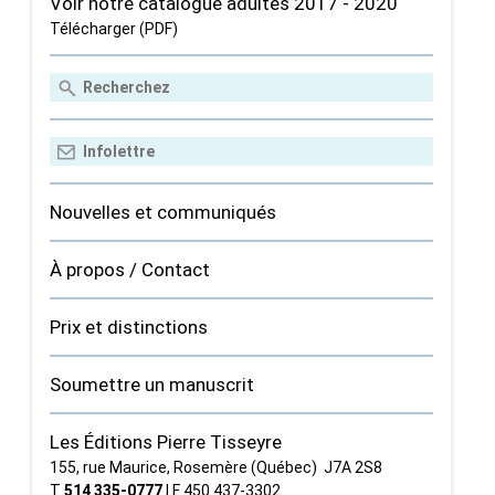
Voir notre catalogue adultes 2017 - 2020
Télécharger (PDF)
Nouvelles et communiqués
À propos / Contact
Prix et distinctions
Soumettre un manuscrit
Les Éditions Pierre Tisseyre
155, rue Maurice, Rosemère (Québec) J7A 2S8
T
514 335‑0777
| F 450 437‑3302