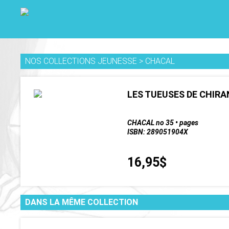
NOS COLLECTIONS JEUNESSE
>
CHACAL
LES TUEUSES DE CHIRA
CHACAL no 35 • pages
ISBN: 289051904X
16,95$
DANS LA MÊME COLLECTION