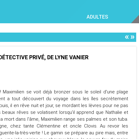
ADULTES
«
»
ÉTECTIVE PRIVÉ, DE LYNE VANIER
 Maximilien se voit déjà bronzer sous le soleil d'une plage
cent a tout découvert du voyage dans les îles secrètement
uis, il en rêve nuit et jour, se mordant les lèvres pour ne pas
Ses beaux rêves se volatisent lorsqu'il apprend que Nathalie et
La mort dans l'âme, Maximilien range ses palmes et son tuba.
gne, chez tante Clémentine et oncle Clovis. Au revoir les
uerite-la-très-verte ! Le gamin se prépare au pire mais, entre