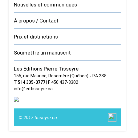
Nouvelles et communiqués
À propos / Contact
Prix et distinctions
Soumettre un manuscrit
Les Éditions Pierre Tisseyre
155, rue Maurice, Rosemère (Québec) J7A 2S8
T
514 335‑0777
| F 450 437‑3302
info@edtisseyre.ca
© 2017 tisseyre.ca