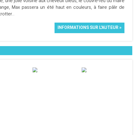
ge, une jolie voisine aux cheveux bleus, le couvre-feu du maire
ange, Max passera un été haut en couleurs, à faire pâlir de
otter...
INFORMATIONS SUR L'AUTEUR »