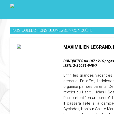
NOS COLLECTIONS JEUNESSE
>
CONQUÊTE
MAXIMILIEN LEGRAND, D
CONQUÊTES no 107 • 216 pages
ISBN: 2-89051-945-7
Enfin les grandes vacances !
grecque. En effet, l'adoles
organisé par ses parents. Dep
révéler qu'il sait... Hélas ! 
Paul partent "en amoureux". 
Il passera l'été à la campa
Cyclades, bonjour Sainte-Marg