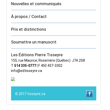
Nouvelles et communiqués
À propos / Contact
Prix et distinctions
Soumettre un manuscrit
Les Éditions Pierre Tisseyre
155, rue Maurice, Rosemère (Québec) J7A 2S8
T
514 335‑0777
| F 450 437‑3302
info@edtisseyre.ca
© 2017 tisseyre.ca