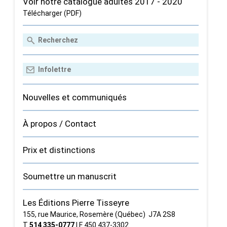
Voir notre catalogue adultes 2017 - 2020
Télécharger (PDF)
Nouvelles et communiqués
À propos / Contact
Prix et distinctions
Soumettre un manuscrit
Les Éditions Pierre Tisseyre
155, rue Maurice, Rosemère (Québec) J7A 2S8
T
514 335‑0777
| F 450 437‑3302