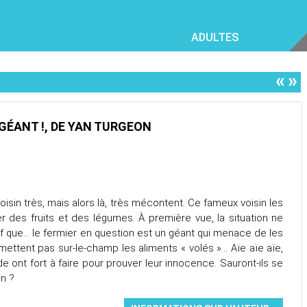
ADULTES
«
»
 GÉANT !, DE YAN TURGEON
oisin très, mais alors là, très mécontent. Ce fameux voisin les
er des fruits et des légumes. À première vue, la situation ne
f que… le fermier en question est un géant qui menace de les
remettent pas sur-le-champ les aliments « volés »… Aïe aïe aïe,
de ont fort à faire pour prouver leur innocence. Sauront-ils se
in ?