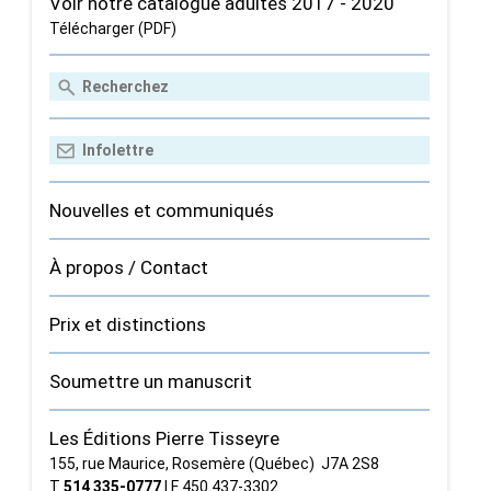
Voir notre catalogue adultes 2017 - 2020
Télécharger (PDF)
Nouvelles et communiqués
À propos / Contact
Prix et distinctions
Soumettre un manuscrit
Les Éditions Pierre Tisseyre
155, rue Maurice, Rosemère (Québec) J7A 2S8
T
514 335‑0777
| F 450 437‑3302