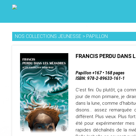
NOS COLLECTIONS JEUNESSE
>
PAPILLON
FRANCIS PERDU DANS 
Papillon +167 • 168 pages
ISBN: 978-2-89633-161-1
C’est fini. Ou plutôt, ça co
jour de mon primaire, je dira
dans la lune, comme d’habitude
disons… assez remarquée d
différent. Plus vieux. Plus fo
été pour expérimenter mes no
rapides déchaînés de la riv