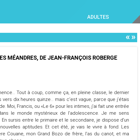
ADULTES
«
»
LES MÉANDRES, DE JEAN-FRANÇOIS ROBERGE
mmence… Tout à coup, comme ça, en pleine classe, le dernier
is vers dix heures quinze… mais c’est vague, parce que j’étais
. Moi, Francis, ou «Le 6» pour les intimes, j’ai fait une entrée
ans le monde mystérieux de l’adolescence. Je me sens
rt. En sursis entre le primaire et le secondaire, je dispose d’un
uvelles aptitudes. Et cet été, je vais le vivre à fond. Les
ière Couane, mon Grand Bozo de frère, l’as du canot, et ma