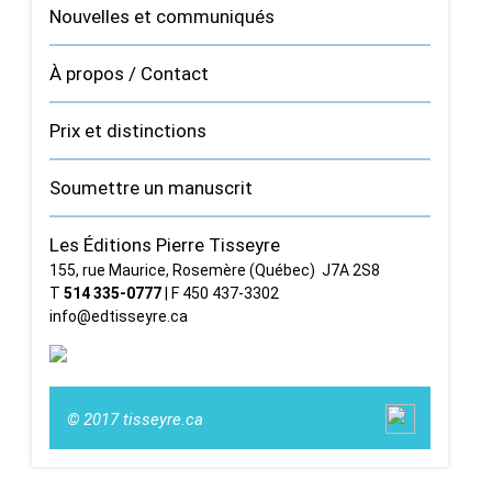
Nouvelles et communiqués
À propos / Contact
Prix et distinctions
Soumettre un manuscrit
Les Éditions Pierre Tisseyre
155, rue Maurice, Rosemère (Québec) J7A 2S8
T
514 335‑0777
| F 450 437‑3302
info@edtisseyre.ca
© 2017 tisseyre.ca