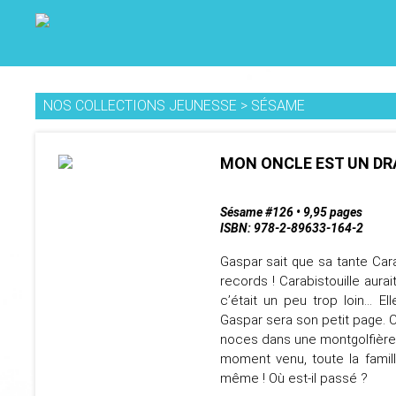
NOS COLLECTIONS JEUNESSE
>
SÉSAME
MON ONCLE EST UN DR
Sésame #126 • 9,95 pages
ISBN: 978-2-89633-164-2
Gaspar sait que sa tante Carab
records ! Carabistouille aura
c’était un peu trop loin… El
Gaspar sera son petit page. C
noces dans une montgolfière 
moment venu, toute la famil
même ! Où est-il passé ?