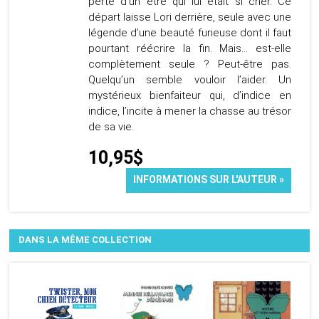
perte d’un être qui lui était si cher. Ce
départ laisse Lori derrière, seule avec une
légende d’une beauté furieuse dont il faut
pourtant réécrire la fin. Mais… est-elle
complètement seule ? Peut-être pas.
Quelqu’un semble vouloir l’aider. Un
mystérieux bienfaiteur qui, d’indice en
indice, l’incite à mener la chasse au trésor
de sa vie.
10,95$
INFORMATIONS SUR L'AUTEUR »
DANS LA MÊME COLLECTION