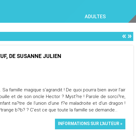
ADULTES
«
»
UF, DE SUSANNE JULIEN
. Sa famille magique s’agrandit ! De quoi pourra bien avoir l’air
ouille et de son oncle Hector ? Myst?re ! Parole de sorci?re,
nfant na?tre de l’union d’une f?e maladroite et d’un dragon !
trange b?b? ? C’est ce que toute la famille se demande…
INFORMATIONS SUR L'AUTEUR »