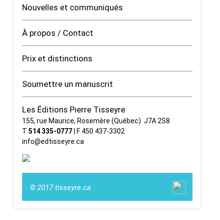
Nouvelles et communiqués
À propos / Contact
Prix et distinctions
Soumettre un manuscrit
Les Éditions Pierre Tisseyre
155, rue Maurice, Rosemère (Québec) J7A 2S8
T
514 335‑0777
| F 450 437‑3302
info@edtisseyre.ca
© 2017 tisseyre.ca