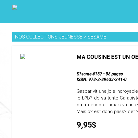
NOS COLLECTIONS JEUNESSE
>
SÉSAME
MA COUSINE EST UN OE
S?same #137 • 98 pages
ISBN: 978-2-89633-241-0
Gaspar vit une joie incroyable
le b?b? de sa tante Carabist
on n’a encore jamais vu un e
Mais o? est donc pass? cet ?
9,95$