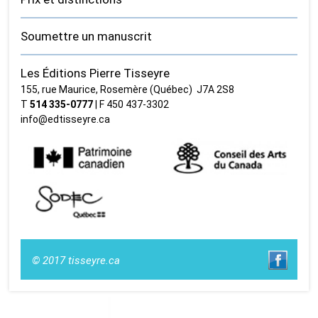
Soumettre un manuscrit
Les Éditions Pierre Tisseyre
155, rue Maurice, Rosemère (Québec) J7A 2S8
T
514 335‑0777
| F 450 437‑3302
info@edtisseyre.ca
© 2017 tisseyre.ca