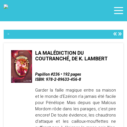
«
»
>
LA MALÉDICTION DU
COUTRANCHÉ, DE K. LAMBERT
Papillon #236 • 192 pages
ISBN: 978-2-89633-456-8
Garder la faille magique entre sa maison
et le monde d’Ezérion n’a jamais été facile
pour Pénélope. Mais depuis que Malcius
Mordom rôde dans les parages, c’est pire
encore! De toute évidence, les chaudrons
d’attaque et les cailloux-mouffettes ne