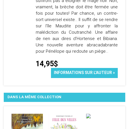
suffiront pas à éloigner le mage noir. Non,
vraiment, la brèche doit être fermée une
fois pour toutes! Par chance, un contre-
sort universel existe… Il suffit de se rendre
sur l’île Maudite pour y affronter la
malédiction du Coutranché. Une affaire
de rien aux dires d’Hortense et Bibiana.
Une nouvelle aventure abracadabrante
pour Pénélope qui redoute un piège…
14,95$
INFORMATIONS SUR L'AUTEUR »
DANS LA MÊME COLLECTION