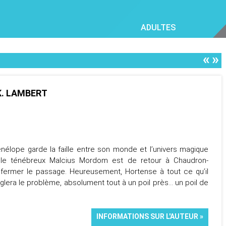
ADULTES
«
»
K. LAMBERT
élope garde la faille entre son monde et l’univers magique
 le ténébreux Malcius Mordom est de retour à Chaudron-
e fermer le passage. Heureusement, Hortense à tout ce qu’il
réglera le problème, absolument tout à un poil près… un poil de
INFORMATIONS SUR L'AUTEUR »