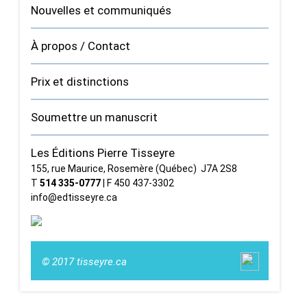
Nouvelles et communiqués
À propos / Contact
Prix et distinctions
Soumettre un manuscrit
Les Éditions Pierre Tisseyre
155, rue Maurice, Rosemère (Québec) J7A 2S8
T
514 335‑0777
| F 450 437‑3302
info@edtisseyre.ca
© 2017 tisseyre.ca