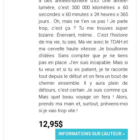
à des années-lumière d’ici. Une année-
lumière, c’est 300 000 kilomètres x 60
secondes x 60 minutes x 24 heures x 365
jours… Oh, mais ne t’en va pas ! Je parle
trop, c’est ça ? Tu me trouves super
bizarre. Énervant, même… C’est l’histoire
de ma vie, tu sais. Ma vie avec le TDAH et
ma cervelle haute vitesse. Je bouillonne
d’idées. Sans compter que je ne tiens
pas en place. J’en suis incapable. Mais si
tu veux et si tu es patient, je te raconte
tout depuis le début et on fera un bout de
chemin ensemble. Il y aura plein de
détours, c’est certain. Je suis comme ça.
Mais quel beau voyage on fera ! Alors,
prends ma main et, surtout, préviens-moi
si je vais trop vite !
12,95$
INFORMATIONS SUR L'AUTEUR »