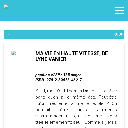
«
»
>
MA VIE EN HAUTE VITESSE, DE
LYNE VANIER
papillon #239 • 168 pages
ISBN: 978-2-89633-482-7
Salut, moi c’est Thomas-Didier… Et toi ? Je
parie qu’on a le même âge. Peut-être
qu’on fréquente la même école ? On
pourrait être amis. J’aimerais
vvraraiimmeenntt ça. Je me sens
tteelllelememenntt seul ! Comme si j’étais