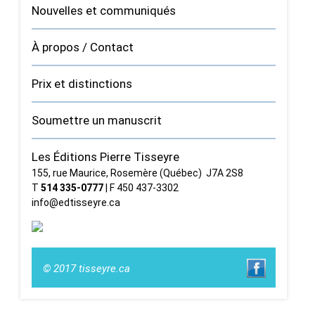
Nouvelles et communiqués
À propos / Contact
Prix et distinctions
Soumettre un manuscrit
Les Éditions Pierre Tisseyre
155, rue Maurice, Rosemère (Québec) J7A 2S8
T
514 335‑0777
| F 450 437‑3302
info@edtisseyre.ca
© 2017 tisseyre.ca