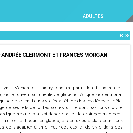
ADULTES
«
»
E-ANDRÉE CLERMONT ET FRANCES MORGAN
 Lynn, Monica et Thierry, choisis parmi les finissants du
 se retrouvent sur une île de glace, en Artique septentrional,
 équipe de scientifiques voués à l'étude des mystères du pôle.
ge de secrets de toutes sortes, qui ne sont pas tous d'ordre
 nordique n'est pas aussi déserte qu'on le croit généralement.
 la sillonnent sous les glaces, et ces skieurs clandestins aux
lus de s'adapter à un climat rigoureux et de vivre dans des