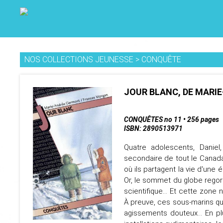
NOS COLLECTIONS JEUNESSE
>
CONQUÊTE
JOUR BLANC, DE MARI
CONQUÊTES no 11 • 256 pages
ISBN: 2890513971
Quatre adolescents, Daniel,
secondaire de tout le Canada,
où ils partagent la vie d'une
Or, le sommet du globe regor
scientifique... Et cette zone
À preuve, ces sous-marins qui
agissements douteux... En p