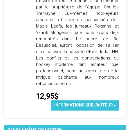
l'affaire de tout le monde, à commencer
par le propriétaire de l'équipe, Charles
Tremayne. Eux-mêmes hockeyeurs
amateurs et adeptes passionnés des
Maple Leafs, les jumeaux Roxanne et
Yannik Mongenais, que nous avons déjà
rencontrés dans Le secret de l'île
Beausoleil, auront l'occasion de se lier
d'amitié avec la nouvelle étoile de la LNH.
Les conflits et les contradictions du
hockey moderne, tant amateur que
professionnel, sont au cœur de cette
intrigue palpitante aux nombreux
rebondissements.
12,95$
INFORMATIONS SUR L'AUTEUR »
DANS LA MÊME COLLECTION