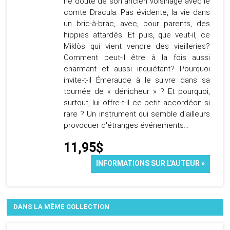
ne doute de son ancien voisinage avec le
comte Dracula. Pas évidente, la vie dans
un bric-à-brac, avec, pour parents, des
hippies attardés. Et puis, que veut-il, ce
Miklòs qui vient vendre des vieilleries?
Comment peut-il être à la fois aussi
charmant et aussi inquiétant? Pourquoi
invite-t-il Émeraude à le suivre dans sa
tournée de « dénicheur » ? Et pourquoi,
surtout, lui offre-t-il ce petit accordéon si
rare ? Un instrument qui semble d'ailleurs
provoquer d'étranges événements...
11,95$
INFORMATIONS SUR L'AUTEUR »
DANS LA MÊME COLLECTION