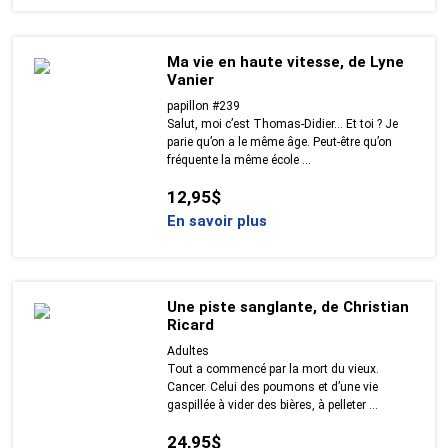
Ma vie en haute vitesse, de Lyne
Vanier
papillon #239
Salut, moi c’est Thomas-Didier… Et toi ? Je
parie qu’on a le même âge. Peut-être qu’on
fréquente la même école ...
12,95$
En savoir plus
Une piste sanglante, de Christian
Ricard
Adultes
Tout a commencé par la mort du vieux.
Cancer. Celui des poumons et d’une vie
gaspillée à vider des bières, à pelleter ...
24,95$