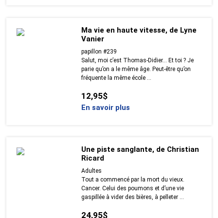
Ma vie en haute vitesse, de Lyne
Vanier
papillon #239
Salut, moi c’est Thomas-Didier… Et toi ? Je
parie qu’on a le même âge. Peut-être qu’on
fréquente la même école ...
12,95$
En savoir plus
Une piste sanglante, de Christian
Ricard
Adultes
Tout a commencé par la mort du vieux.
Cancer. Celui des poumons et d’une vie
gaspillée à vider des bières, à pelleter ...
24,95$