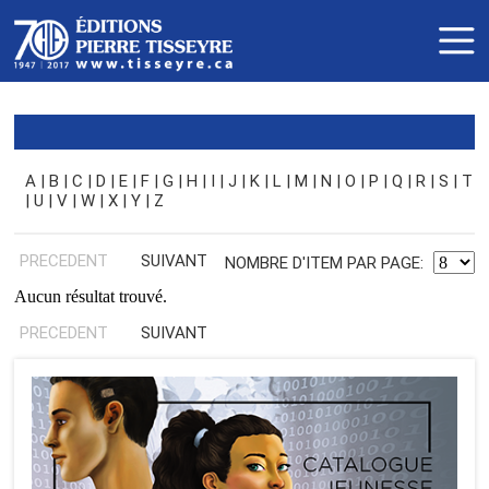
A
|
B
|
C
|
D
|
E
|
F
|
G
|
H
|
I
|
J
|
K
|
L
|
M
|
N
|
O
|
P
|
Q
|
R
|
S
|
T
|
U
|
V
|
W
|
X
|
Y
|
Z
PRECEDENT
SUIVANT
NOMBRE D'ITEM PAR PAGE:
Aucun résultat trouvé.
PRECEDENT
SUIVANT