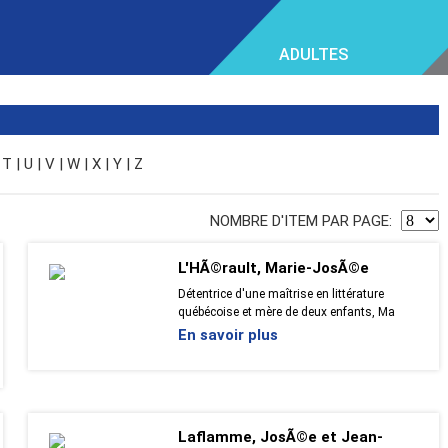
ADULTES
T
|
U
|
V
|
W
|
X
|
Y
|
Z
NOMBRE D'ITEM PAR PAGE:
L'HÃ©rault, Marie-JosÃ©e
Détentrice d'une maîtrise en littérature
québécoise et mère de deux enfants, Ma
En savoir plus
Laflamme, JosÃ©e et Jean-