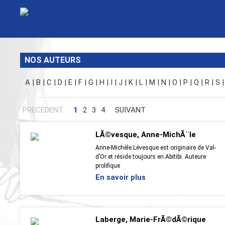
NOS AUTEURS
A
|
B
|
C
|
D
|
E
|
F
|
G
|
H
|
I
|
J
|
K
|
L
|
M
|
N
|
O
|
P
|
Q
|
R
|
S
|
PRECEDENT
1
2
3
4
SUIVANT
LÃ©vesque, Anne-MichÃ¨le
Anne-Michèle Lévesque est originaire de Val-
d’Or et réside toujours en Abitibi. Auteure
prolifique
En savoir plus
Laberge, Marie-FrÃ©dÃ©rique