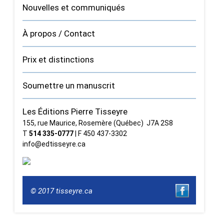
Nouvelles et communiqués
À propos / Contact
Prix et distinctions
Soumettre un manuscrit
Les Éditions Pierre Tisseyre
155, rue Maurice, Rosemère (Québec) J7A 2S8
T
514 335‑0777
| F 450 437‑3302
info@edtisseyre.ca
© 2017 tisseyre.ca