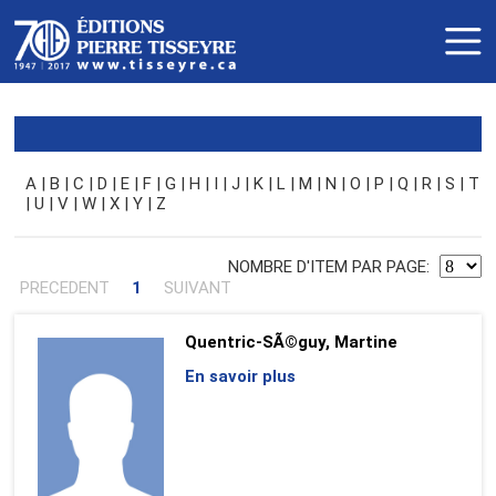
A
|
B
|
C
|
D
|
E
|
F
|
G
|
H
|
I
|
J
|
K
|
L
|
M
|
N
|
O
|
P
|
Q
|
R
|
S
|
T
|
U
|
V
|
W
|
X
|
Y
|
Z
NOMBRE D'ITEM PAR PAGE:
PRECEDENT
1
SUIVANT
Quentric-SÃ©guy, Martine
En savoir plus