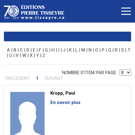
A
|
B
|
C
|
D
|
E
|
F
|
G
|
H
|
I
|
J
|
K
|
L
|
M
|
N
|
O
|
P
|
Q
|
R
|
S
|
T
|
U
|
V
|
W
|
X
|
Y
|
Z
NOMBRE D'ITEM PAR PAGE:
PRECEDENT
1
SUIVANT
Kropp, Paul
En savoir plus