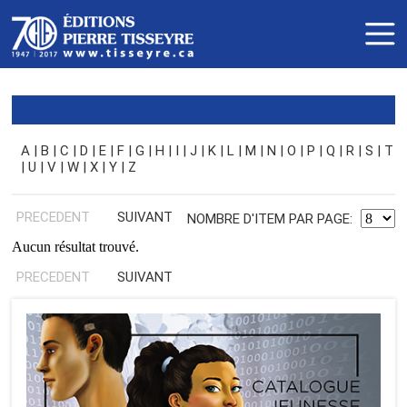
A
|
B
|
C
|
D
|
E
|
F
|
G
|
H
|
I
|
J
|
K
|
L
|
M
|
N
|
O
|
P
|
Q
|
R
|
S
|
T
|
U
|
V
|
W
|
X
|
Y
|
Z
PRECEDENT
SUIVANT
NOMBRE D'ITEM PAR PAGE:
Aucun résultat trouvé.
PRECEDENT
SUIVANT